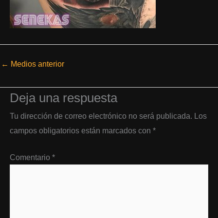
←
Medios anterior
Deja una respuesta
Tu dirección de correo electrónico no será publicada.
Los
campos obligatorios están marcados con
*
Comentario
*