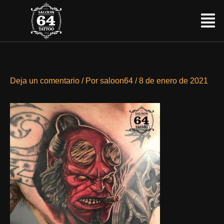
Ir
Menú
al
contenido
Deja un comentario
/ Por
saloon64
/
8 de enero de 2021