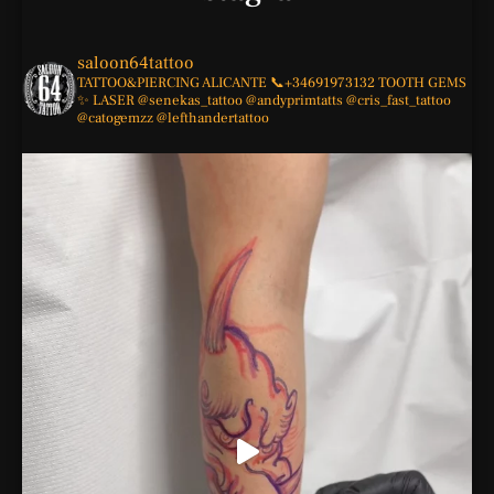
saloon64tattoo
TATTOO&PIERCING
ALICANTE
📞+34691973132
TOOTH GEMS
✨
LASER
@senekas_tattoo
@andyprimtatts
@cris_fast_tattoo
@catogemzz
@lefthandertattoo