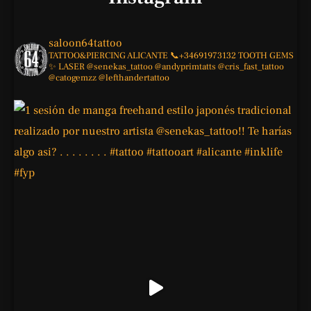
saloon64tattoo
TATTOO&PIERCING
ALICANTE
📞+34691973132
TOOTH GEMS
✨
LASER
@senekas_tattoo
@andyprimtatts
@cris_fast_tattoo
@catogemzz
@lefthandertattoo