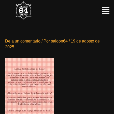
Ir
Menú
al
contenido
Deja un comentario
/ Por
saloon64
/
19 de agosto de
2025