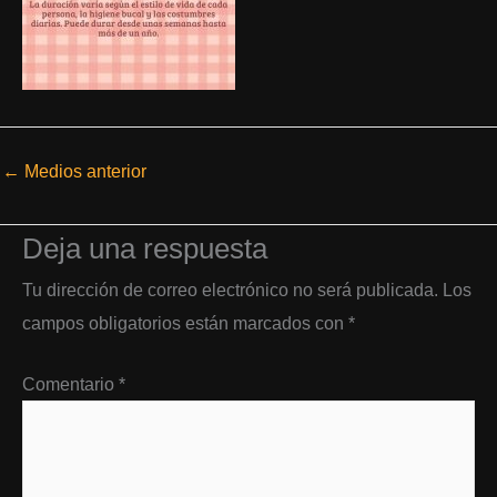
←
Medios anterior
Deja una respuesta
Tu dirección de correo electrónico no será publicada.
Los
campos obligatorios están marcados con
*
Comentario
*