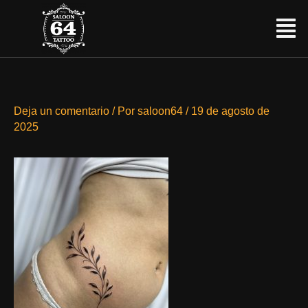
Ir
Menú
al
contenido
Deja un comentario
/ Por
saloon64
/
19 de agosto de
2025