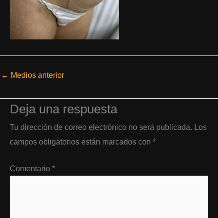
←
Medios anterior
Deja una respuesta
Tu dirección de correo electrónico no será publicada.
Los
campos obligatorios están marcados con
*
Comentario
*