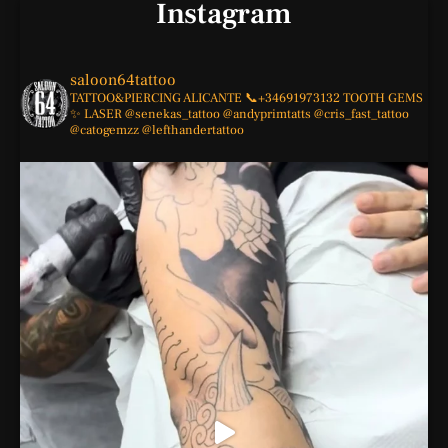
Instagram
saloon64tattoo
TATTOO&PIERCING
ALICANTE
📞+34691973132
TOOTH GEMS
✨
LASER
@senekas_tattoo
@andyprimtatts
@cris_fast_tattoo
@catogemzz
@lefthandertattoo