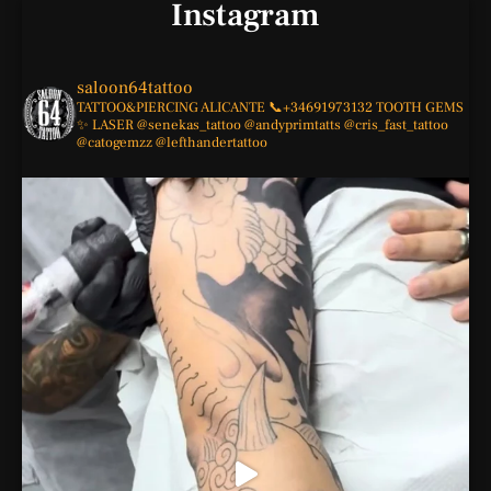
Instagram
saloon64tattoo
TATTOO&PIERCING
ALICANTE
📞+34691973132
TOOTH GEMS
✨
LASER
@senekas_tattoo
@andyprimtatts
@cris_fast_tattoo
@catogemzz
@lefthandertattoo