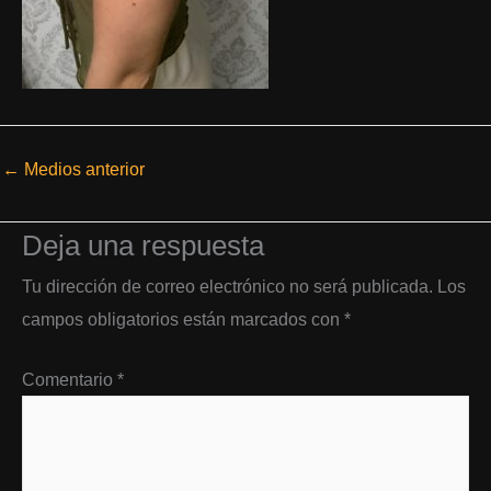
←
Medios anterior
Deja una respuesta
Tu dirección de correo electrónico no será publicada.
Los
campos obligatorios están marcados con
*
Comentario
*