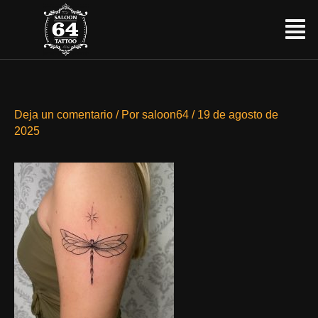
Ir
Menú
al
contenido
Deja un comentario
/ Por
saloon64
/
19 de agosto de
2025