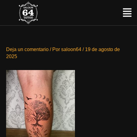
Ir
Menú
al
contenido
Deja un comentario
/ Por
saloon64
/
19 de agosto de
2025