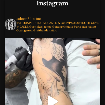
Instagram
saloon64tattoo
TATTOO&PIERCING
ALICANTE
📞+34691973132
TOOTH GEMS
✨
LASER
@senekas_tattoo
@andyprimtatts
@cris_fast_tattoo
@catogemzz
@lefthandertattoo