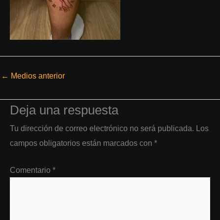
←
Medios anterior
Deja una respuesta
Tu dirección de correo electrónico no será publicada.
Los
campos obligatorios están marcados con
*
Comentario
*