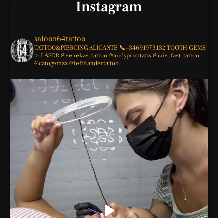
Instagram
saloon64tattoo
TATTOO&PIERCING
ALICANTE
📞+34691973132
TOOTH GEMS
✨
LASER
@senekas_tattoo
@andyprimtatts
@cris_fast_tattoo
@catogemzz
@lefthandertattoo