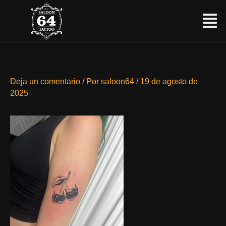
Ir
Menú
al
contenido
Deja un comentario
/ Por
saloon64
/
19 de agosto de
2025