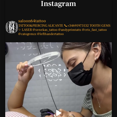
Instagram
saloon64tattoo
TATTOO&PIERCING
ALICANTE
📞+34691973132
TOOTH GEMS
✨
LASER
@senekas_tattoo
@andyprimtatts
@cris_fast_tattoo
@catogemzz
@lefthandertattoo