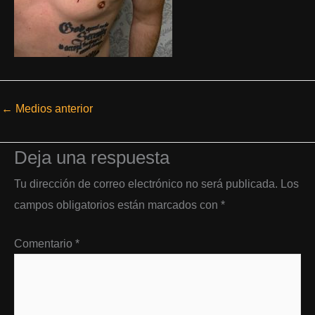
←
Medios anterior
Deja una respuesta
Tu dirección de correo electrónico no será publicada.
Los
campos obligatorios están marcados con
*
Comentario
*