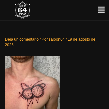
Ir
Menú
al
contenido
Deja un comentario
/ Por
saloon64
/
19 de agosto de
2025