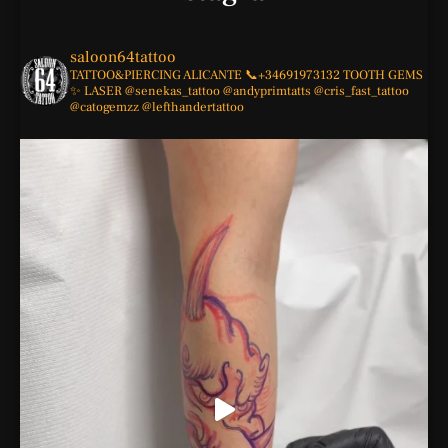
saloon64tattoo
TATTOO&PIERCING
ALICANTE
📞+34691973132
TOOTH GEMS
✨
LASER
@senekas_tattoo
@andyprimtatts
@cris_fast_tattoo
@catogemzz
@lefthandertattoo