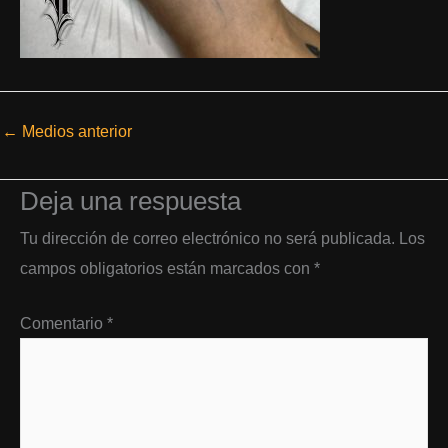
←
Medios anterior
Deja una respuesta
Tu dirección de correo electrónico no será publicada.
Los
campos obligatorios están marcados con
*
Comentario
*