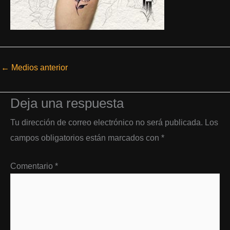
←
Medios anterior
Deja una respuesta
Tu dirección de correo electrónico no será publicada.
Los
campos obligatorios están marcados con
*
Comentario
*