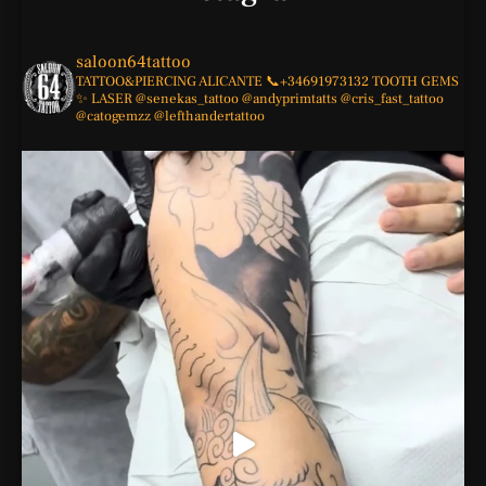
saloon64tattoo
TATTOO&PIERCING
ALICANTE
📞+34691973132
TOOTH GEMS
✨
LASER
@senekas_tattoo
@andyprimtatts
@cris_fast_tattoo
@catogemzz
@lefthandertattoo