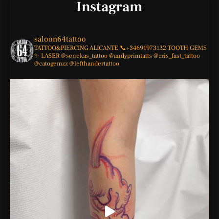
Instagram
saloon64tattoo
TATTOO&PIERCING
ALICANTE
📞+34691973132
TOOTH GEMS
✨
LASER
@senekas_tattoo
@andyprimtatts
@cris_fast_tattoo
@catogemzz
@lefthandertattoo