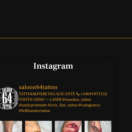
Instagram
saloon64tattoo
TATTOO&PIERCING
ALICANTE
📞+34691973132
TOOTH GEMS ✨
LASER
@senekas_tattoo
@andyprimtatts
@cris_fast_tattoo
@catogemzz
@lefthandertattoo