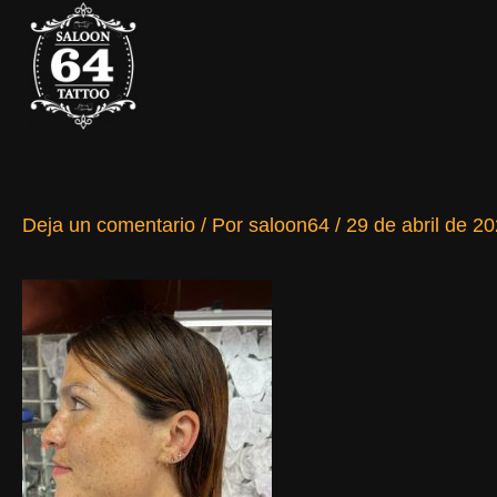
Ir
al
contenido
Deja un comentario
/ Por
saloon64
/
29 de abril de 2