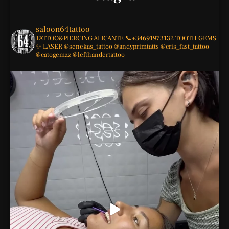
saloon64tattoo
TATTOO&PIERCING
ALICANTE
📞+34691973132
TOOTH GEMS
✨
LASER
@senekas_tattoo
@andyprimtatts
@cris_fast_tattoo
@catogemzz
@lefthandertattoo