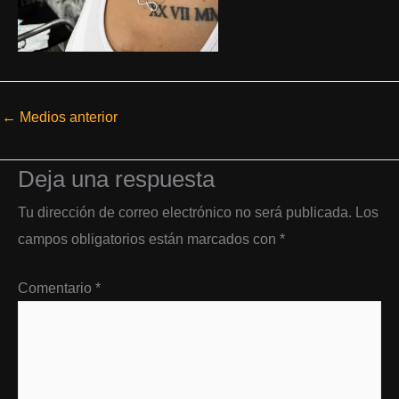
←
Medios anterior
Deja una respuesta
Tu dirección de correo electrónico no será publicada.
Los
campos obligatorios están marcados con
*
Comentario
*