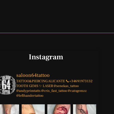
Instagram
saloon64tattoo
TATTOO&PIERCING
ALICANTE
📞+34691973132
TOOTH GEMS ✨
LASER
@senekas_tattoo
@andyprimtatts
@cris_fast_tattoo
@catogemzz
@lefthandertattoo