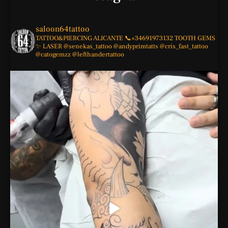
saloon64tattoo
TATTOO&PIERCING
ALICANTE
📞+34691973132
TOOTH GEMS
✨
LASER
@senekas_tattoo
@andyprimtatts
@cris_fast_tattoo
@catogemzz
@lefthandertattoo