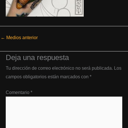
←
Medios anterior
Deja una respuesta
Tu dirección de correo electrónico no será publicada.
Los
campos obligatorios están marcados con
*
Comentario
*