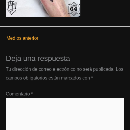
←
Medios anterior
Deja una respuesta
Tu dirección de correo electrónico no será publicada.
Los
campos obligatorios están marcados con
*
Comentario
*