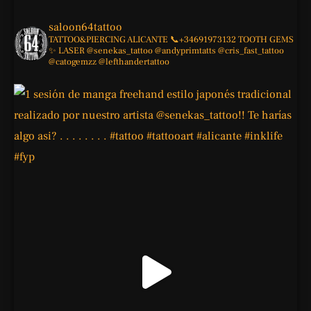
saloon64tattoo
TATTOO&PIERCING
ALICANTE
📞+34691973132
TOOTH GEMS
✨
LASER
@senekas_tattoo
@andyprimtatts
@cris_fast_tattoo
@catogemzz
@lefthandertattoo