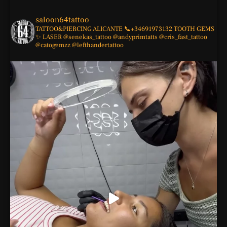
saloon64tattoo
TATTOO&PIERCING
ALICANTE
📞+34691973132
TOOTH GEMS
✨
LASER
@senekas_tattoo
@andyprimtatts
@cris_fast_tattoo
@catogemzz
@lefthandertattoo