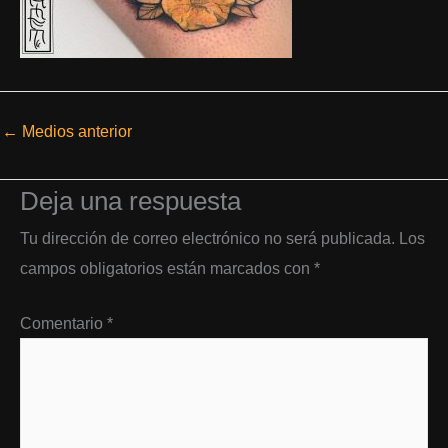
←
Medios anterior
Deja una respuesta
Tu dirección de correo electrónico no será publicada.
Los
campos obligatorios están marcados con
*
Comentario
*