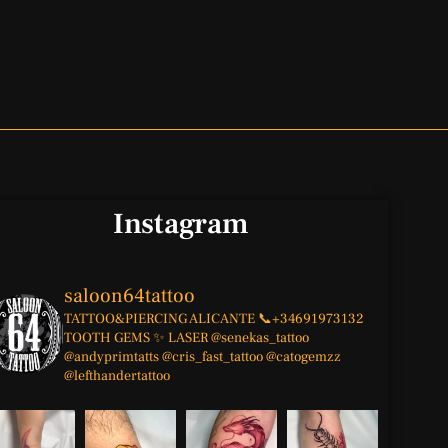
Instagram
saloon64tattoo
TATTOO&PIERCING
ALICANTE
📞+34691973132
TOOTH GEMS ✨
LASER
@senekas_tattoo
@andyprimtatts
@cris_fast_tattoo
@catogemzz
@lefthandertattoo