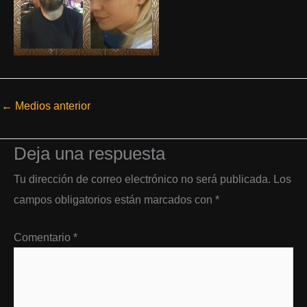
←
Medios anterior
Deja una respuesta
Tu dirección de correo electrónico no será publicada.
Los
campos obligatorios están marcados con
*
Comentario
*