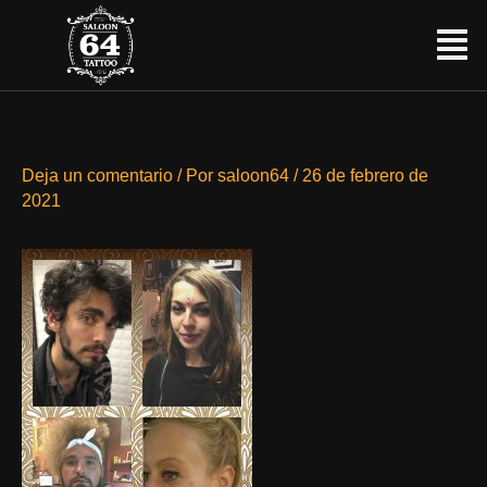
Ir
Menú
al
contenido
Deja un comentario
/ Por
saloon64
/
26 de febrero de
2021