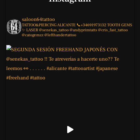
saloon64tattoo
TATTOO&PIERCING
ALICANTE
📞+34691973132
TOOTH GEMS
✨
LASER
@senekas_tattoo
@andyprimtatts
@cris_fast_tattoo
@catogemzz
@lefthandertattoo