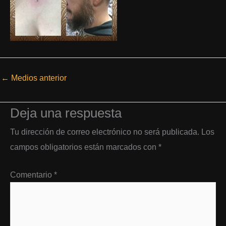
←
Medios anterior
Deja una respuesta
Tu dirección de correo electrónico no será publicada.
Los
campos obligatorios están marcados con
*
Comentario
*