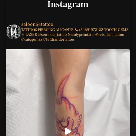
Instagram
saloon64tattoo
TATTOO&PIERCING
ALICANTE
📞+34691973132
TOOTH GEMS
✨
LASER
@senekas_tattoo
@andyprimtatts
@cris_fast_tattoo
@catogemzz
@lefthandertattoo