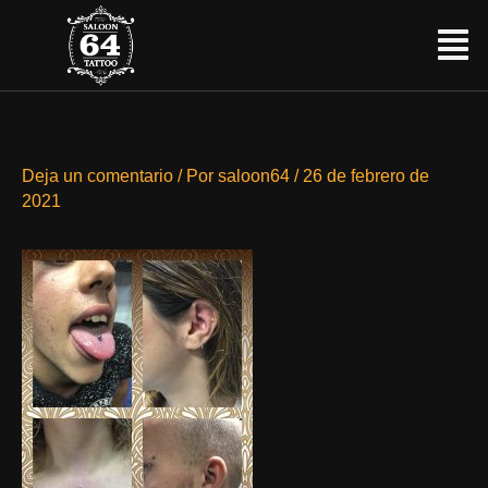
Ir
Menú
al
contenido
Deja un comentario
/ Por
saloon64
/
26 de febrero de
2021