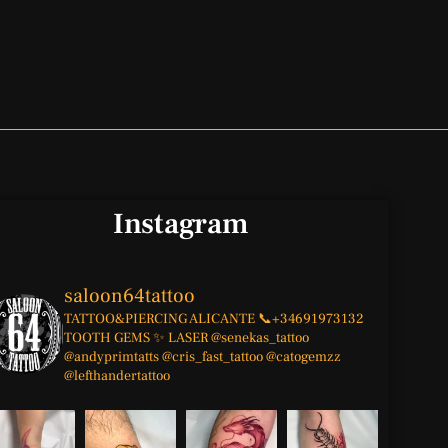
Instagram
saloon64tattoo
TATTOO&PIERCING
ALICANTE
📞+34691973132
TOOTH GEMS ✨
LASER
@senekas_tattoo
@andyprimtatts
@cris_fast_tattoo
@catogemzz
@lefthandertattoo