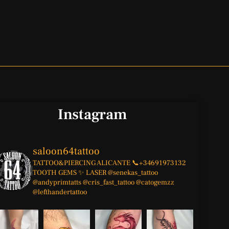
Instagram
saloon64tattoo
TATTOO&PIERCING
ALICANTE
📞+34691973132
TOOTH GEMS ✨
LASER
@senekas_tattoo
@andyprimtatts
@cris_fast_tattoo
@catogemzz
@lefthandertattoo