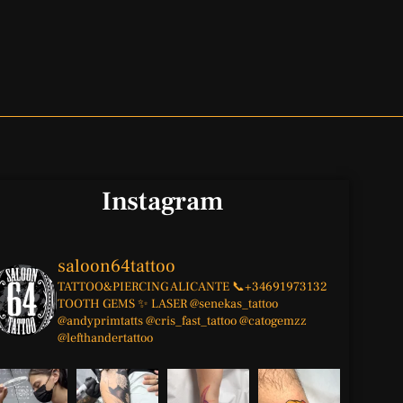
Instagram
saloon64tattoo
TATTOO&PIERCING
ALICANTE
📞+34691973132
TOOTH GEMS ✨
LASER
@senekas_tattoo
@andyprimtatts
@cris_fast_tattoo
@catogemzz
@lefthandertattoo