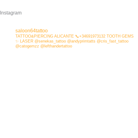
Instagram
saloon64tattoo
TATTOO&PIERCING
ALICANTE
📞+34691973132
TOOTH GEMS
✨
LASER
@senekas_tattoo
@andyprimtatts
@cris_fast_tattoo
@catogemzz
@lefthandertattoo