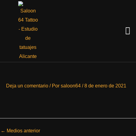
Ir
al
contenido
Men
Deja un comentario
/ Por
saloon64
/
8 de enero de 2021
←
Medios anterior