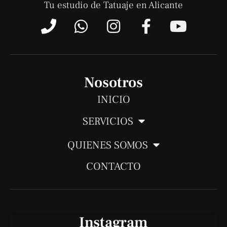
Tu estudio de Tatuaje en Alicante
P
W
I
F
Y
h
h
n
a
o
o
a
s
c
u
n
t
t
e
t
e
s
a
b
u
Nosotros
a
g
o
b
INICIO
p
r
o
e
SERVICIOS
p
a
k
m
-
QUIENES SOMOS
f
CONTACTO
Instagram