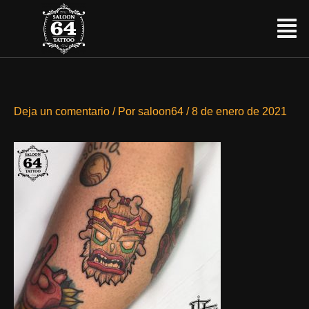
Ir
Menú
al
contenido
Deja un comentario
/ Por
saloon64
/
8 de enero de 2021