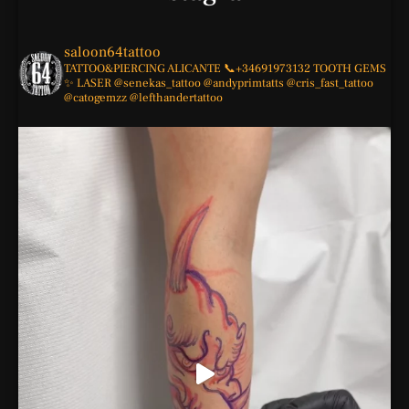
saloon64tattoo
TATTOO&PIERCING
ALICANTE
📞+34691973132
TOOTH GEMS
✨
LASER
@senekas_tattoo
@andyprimtatts
@cris_fast_tattoo
@catogemzz
@lefthandertattoo