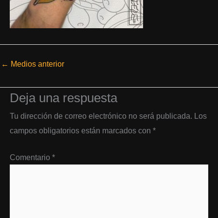
←
Medios anterior
Deja una respuesta
Tu dirección de correo electrónico no será publicada.
Los
campos obligatorios están marcados con
*
Comentario
*