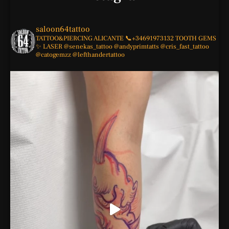
saloon64tattoo
TATTOO&PIERCING
ALICANTE
📞+34691973132
TOOTH GEMS
✨
LASER
@senekas_tattoo
@andyprimtatts
@cris_fast_tattoo
@catogemzz
@lefthandertattoo