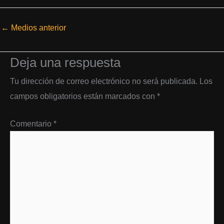
←
Medios anterior
Deja una respuesta
Tu dirección de correo electrónico no será publicada.
Los
campos obligatorios están marcados con
*
Comentario
*