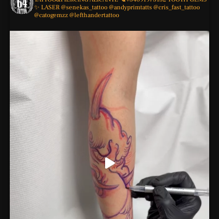
✨
LASER
@senekas_tattoo
@andyprimtatts
@cris_fast_tattoo
@catogemzz
@lefthandertattoo