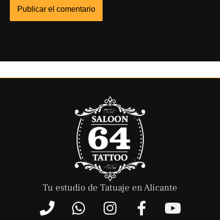
Tu estudio de Tatuaje en Alicante
P
W
I
F
Y
h
h
n
a
o