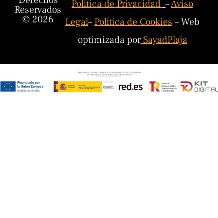
Derechos
Política de Privacidad
–
Aviso
Reservados
© 2026
Legal
–
Política de Cookies
– Web
optimizada por
SayadPlaja