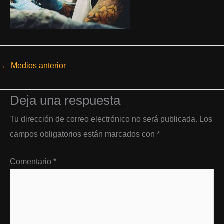
←
Medios anterior
Deja una respuesta
Tu dirección de correo electrónico no será publicada.
Los
campos obligatorios están marcados con
*
Comentario
*