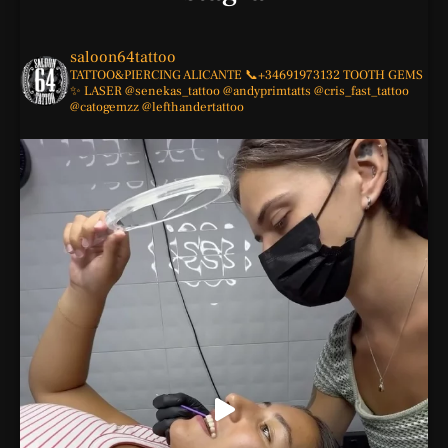
saloon64tattoo
TATTOO&PIERCING
ALICANTE
📞+34691973132
TOOTH GEMS
✨
LASER
@senekas_tattoo
@andyprimtatts
@cris_fast_tattoo
@catogemzz
@lefthandertattoo