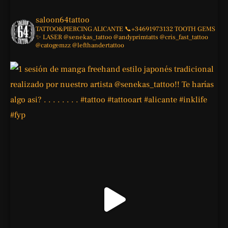
saloon64tattoo
TATTOO&PIERCING
ALICANTE
📞+34691973132
TOOTH GEMS
✨
LASER
@senekas_tattoo
@andyprimtatts
@cris_fast_tattoo
@catogemzz
@lefthandertattoo