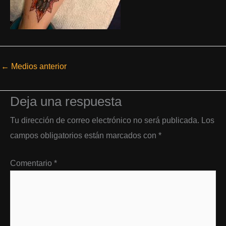
←
Medios anterior
Deja una respuesta
Tu dirección de correo electrónico no será publicada.
Los
campos obligatorios están marcados con
*
Comentario
*