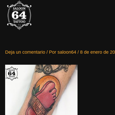
Ir
al
contenido
Deja un comentario
/ Por
saloon64
/
8 de enero de 2