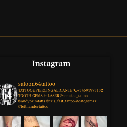
Instagram
saloon64tattoo
TATTOO&PIERCING
ALICANTE
📞+34691973132
TOOTH GEMS ✨
LASER
@senekas_tattoo
@andyprimtatts
@cris_fast_tattoo
@catogemzz
@lefthandertattoo