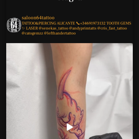
saloon64tattoo
TATTOO&PIERCING
ALICANTE
📞+34691973132
TOOTH GEMS
✨
LASER
@senekas_tattoo
@andyprimtatts
@cris_fast_tattoo
@catogemzz
@lefthandertattoo